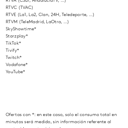
RTVA (CSur, AndalucíaTV, …)
RTVC (TVAC)
RTVE (La1, La2, Clan, 24H, Teledeporte, …)
RTVM (TeleMadrid, LaOtra, …)
SkyShowtime*
Starzplay*
TikTok*
Tivify*
Twitch*
Vodafone*
YouTube*
Ofertas con *: en este caso, solo el consumo total en
minutos será medido, sin información referente al