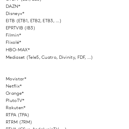
DAZN*
Disney+*
EITB (ETB1, ETB2, ETB3, …)
EPRTVIB (IB3)
Filmin*
Flixolé*
HBO-MAX*
Mediaset (Tele5, Cuatro, Divinity, FDF, …)
Movistar*
Netflix*
Orange*
PlutoTV*
Rakuten*
RTPA (TPA)
RTRM (7RM)