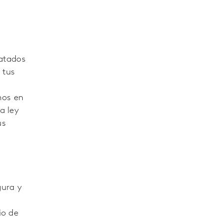
ratados
 tus
mos en
a ley
us
gura y
io de