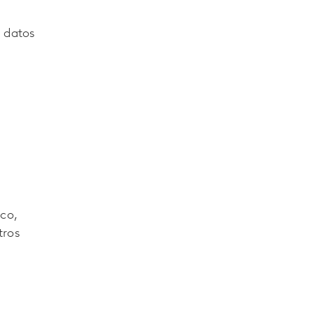
s datos
ico,
tros