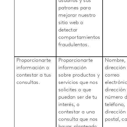
usuarios y sus
patrones para
mejorar nuestro
sitio web o
detectar
comportamientos
fraudulentos.
Proporcionarte
Proporcionarte
Nombre,
información o
información
dirección
contestar a tus
sobre productos y
correo
consultas.
servicios que nos
electrónic
solicites o que
dirección 
puedan ser de tu
número 
interés, o
teléfono,
contestar a una
dirección
consulta que nos
postal, c
hayas planteado.