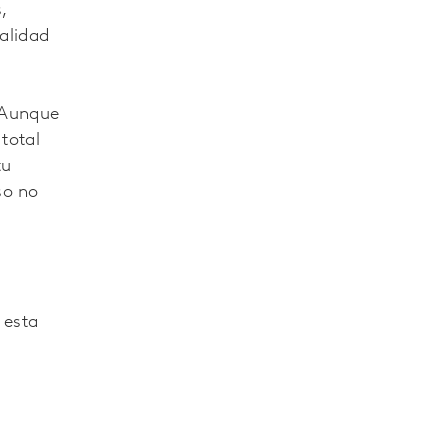
,
alidad
 Aunque
total
tu
so no
 esta