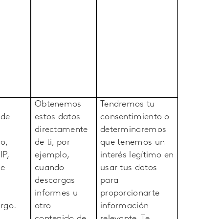
Obtenemos
Tendremos tu
 de
estos datos
consentimiento o
directamente
determinaremos
o,
de ti, por
que tenemos un
IP,
ejemplo,
interés legítimo en
de
cuando
usar tus datos
descargas
para
informes u
proporcionarte
argo.
otro
información
contenido de
relevante. Te