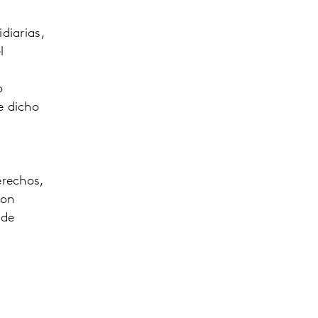
diarias,
l
o
e dicho
erechos,
con
 de