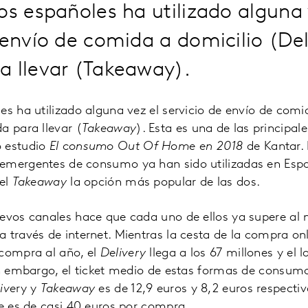
os españoles ha utilizado alguna 
 envío de comida a domicilio (Del
a llevar (Takeaway).
es ha utilizado alguna vez el servicio de envío de comi
a para llevar (
Takeaway
). Esta es una de las principal
o estudio
El consumo Out Of Home en 2018
de Kantar.
emergentes de consumo ya han sido utilizadas en Espa
 el
Takeaway
la opción más popular de las dos.
uevos canales hace que cada uno de ellos ya supere al
 través de internet. Mientras la cesta de la compra on
 compra al año, el
Delivery
llega a los 67 millones y el 
in embargo, el ticket medio de estas formas de consum
ive
ry y
Takeaway
es de 12,9 euros y 8,2 euros respect
ne es de casi 40 euros por compra.