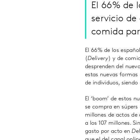
El 66% de l
servicio de
comida par
El 66% de los español
(
Delivery
) y de comid
desprenden del nuev
estas nuevas formas 
de individuos, siendo
El ‘boom’ de estos n
se compra en súpers a
millones de actos de
a los 107 millones. S
gasto por acto en
Del
que el del canal onli