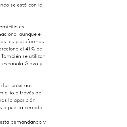
ndo se está con la
omicilio es
 nacional aunque el
más las plataformas
Barcelona el 41% de
 También se utilizan
a española Glovo y
n los próximos
icilio a través de
mos la aparición
s a puerta cerrada.
é está demandando y