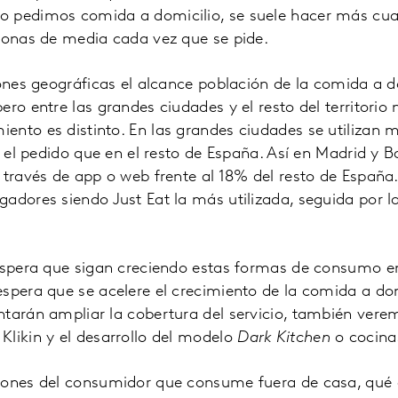
 pedimos comida a domicilio, se suele hacer más cua
rsonas de media cada vez que se pide.
iones geográficas el alcance población de la comida a d
ero entre las grandes ciudades y el resto del territorio
nto es distinto. En las grandes ciudades se utilizan 
ar el pedido que en el resto de España. Así en Madrid y 
 través de app o web frente al 18% del resto de España.
adores siendo Just Eat la más utilizada, seguida por l
 espera que sigan creciendo estas formas de consumo e
spera que se acelere el crecimiento de la comida a dom
tarán ampliar la cobertura del servicio, también vere
likin y el desarrollo del modelo
Dark Kitchen
o cocina
ciones del consumidor que consume fuera de casa, qu