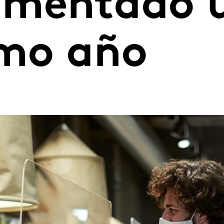
ementado 
imo año