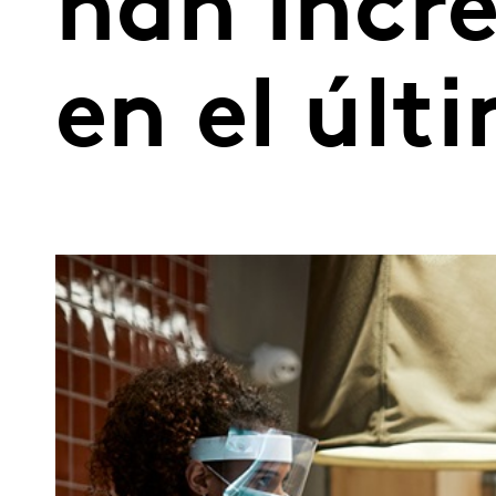
han incr
en el últ