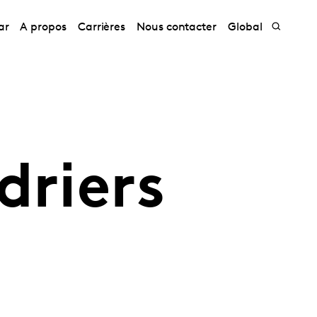
ar
A propos
Carrières
Nous contacter
Global
driers