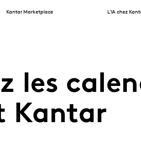
Kantar Marketplace
L'IA chez Kant
 les calen
t Kantar