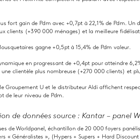
e plus fort gain de Pdm avec +0,7pt à 22,1% de Pdm. U
ux clients (+390 000 ménages) et la meilleure fidélisati
ousquetaires gagne +0,5pt à 15,4% de Pdm valeur.
 dynamique en progressant de +0,4pt pour atteindre 6,
 une clientèle plus nombreuse (+270 000 clients) et plu
le Groupement U et le distributeur Aldi affichent resp
pt de leur niveau de Pdm.
tion de données source : Kantar – panel 
es de Worldpanel, échantillon de 20 000 foyers panéli
ers « Généralistes », (Hypers + Supers + Hard Discount