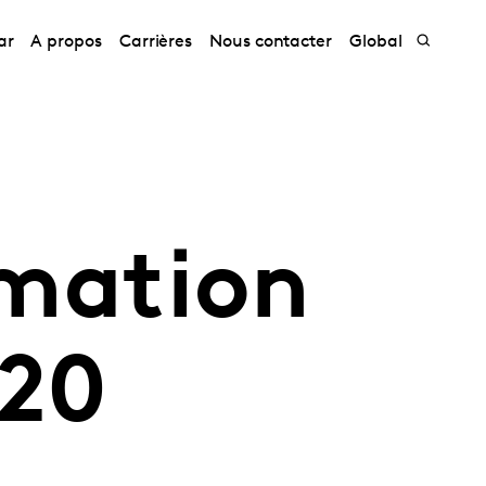
ar
A propos
Carrières
Nous contacter
Global
mation
020