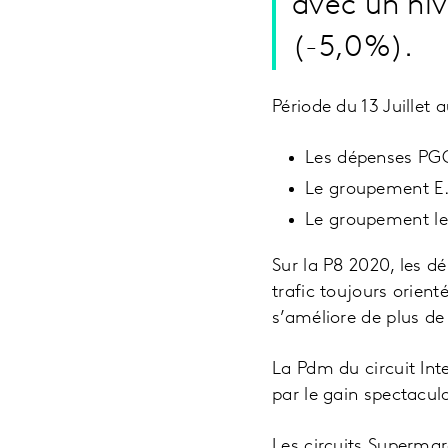
avec un niv
(-5,0%).
Période du 13 Juillet
Les dépenses PGC
Le groupement E.L
Le groupement le
Sur la P8 2020, les 
trafic toujours orient
s’améliore de plus de
La Pdm du circuit In
par le gain spectacul
Les circuits Superma