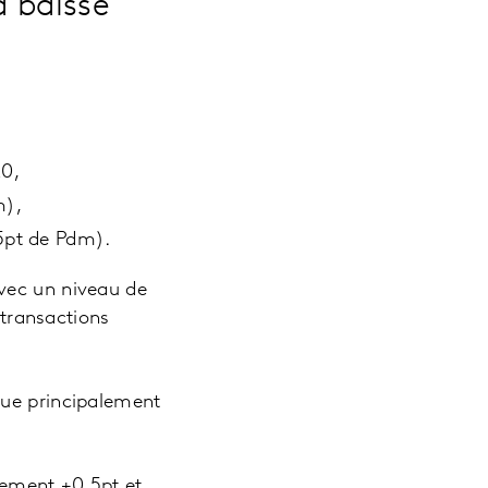
a baisse
20,
m),
.5pt de Pdm).
avec un niveau de
 transactions
que principalement
vement +0,5pt et