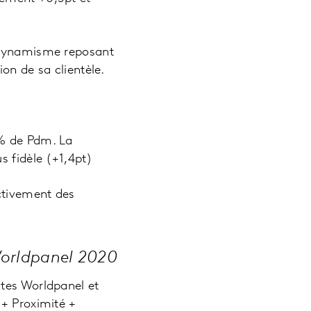
n dynamisme reposant
on de sa clientèle.
2% de Pdm. La
s fidèle (+1,4pt)
ectivement des
Worldpanel 2020
stes Worldpanel et
 + Proximité +