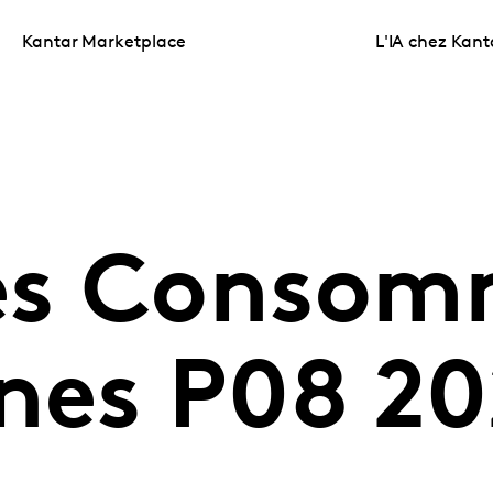
Kantar Marketplace
L'IA chez Kant
es Consom
gnes P08 2