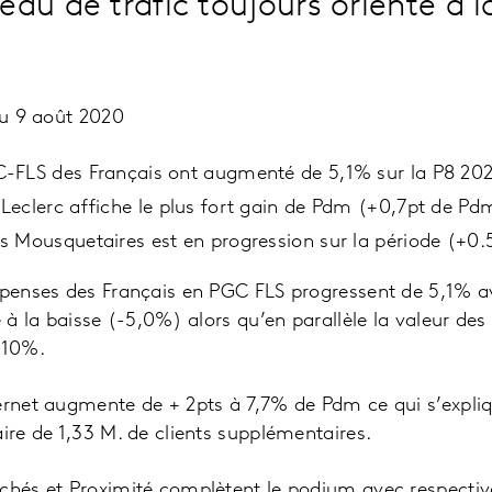
eau de trafic toujours orienté a l
 au 9 août 2020
-FLS des Français ont augmenté de 5,1% sur la P8 20
eclerc affiche le plus fort gain de Pdm (+0,7pt de Pd
s Mousquetaires est en progression sur la période (+0
dépenses des Français en PGC FLS progressent de 5,1% 
é à la baisse (-5,0%) alors qu’en parallèle la valeur des
 10%.
ternet augmente de + 2pts à 7,7% de Pdm ce qui s’expli
aire de 1,33 M. de clients supplémentaires.
rchés et Proximité complètent le podium avec respecti