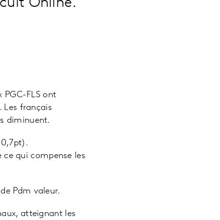
rcuit Online.
ux PGC-FLS ont
 Les français
rs diminuent.
0,7pt).
de ce qui compense les
 de Pdm valeur.
aux, atteignant les