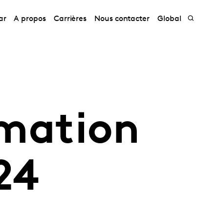
ar
A propos
Carrières
Nous contacter
Global
mation
24