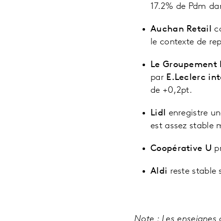
17.2% de Pdm dan
Auchan Retail
co
le contexte de re
Le Groupement 
par
E.Leclerc in
de +0,2pt.
Lidl
enregistre un
est assez stable m
Coopérative U
p
Aldi
reste stable 
Note
: Les enseignes 