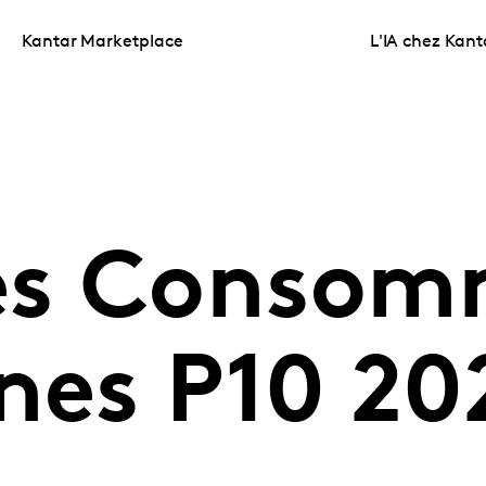
Kantar Marketplace
L'IA chez Kant
es Consom
nes P10 20