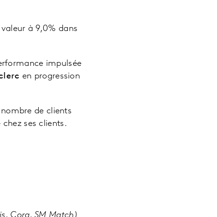
 valeur à 9,0% dans
erformance impulsée
clerc
en progression
 nombre de clients
é chez ses clients.
ais, Cora, SM Match)