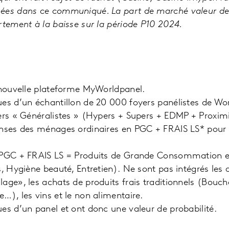
ées dans ce communiqué. La part de marché valeur de
rtement à la baisse sur la période P10 2024.
 nouvelle plateforme MyWorldpanel.
es d’un échantillon de 20 000 foyers panélistes de Wor
ers « Généralistes » (Hypers + Supers + EDMP + Proximit
enses des ménages ordinaires en PGC + FRAIS LS* pou
 PGC + FRAIS LS = Produits de Grande Consommation et 
s, Hygiène beauté, Entretien). Ne sont pas intégrés les 
ge», les achats de produits frais traditionnels (Boucher
…), les vins et le non alimentaire.
es d’un panel et ont donc une valeur de probabilité.