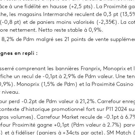
âce à une fidélité en hausse (+2,5 pts). La Proximité ga
he, les magasins Intermarché reculent de 0,3 pt (13,5%
é (-0,8 pt) et de paniers moins valorisés (-2,35€). La c
iore nettement. Netto reste stable à 0,9%.
 à 8,2% de Pdm malgré ses 21 points de vente supplémen
gnes en repli :
sserré comprenant les bannières Franprix, Monoprix et l
fiche un recul de -0,1pt à 2,9% de Pdm valeur. Une te
; 0,9%). Monoprix (1,5% de Pdm) et la Proximité Casin
 niveau.
our perd -0.2pt de Pdm valeur à 21,2%. Carrefour enre
contexte d’historique promotionnel fort sur P11 2024 su
ros volumes). Carrefour Market recule de -0.1pt à 6.7
efour Proximité gagne +0,1pt (Pdm valeur à 2.7%) parv
) et à fidéliser (paniers à +34cts par acte). SM Match