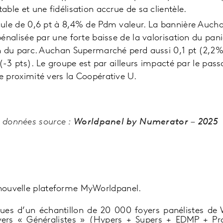
able et une fidélisation accrue de sa clientèle.
ule de 0,6 pt à 8,4% de Pdm valeur. La bannière Auchan
pénalisée par une forte baisse de la valorisation du pan
n du parc. Auchan Supermarché perd aussi 0,1 pt (2,2%
é (-3 pts). Le groupe est par ailleurs impacté par le pas
 proximité vers la Coopérative U.
e données source :
Worldpanel by Numerator – 2025
 nouvelle plateforme MyWorldpanel.
ues d’un échantillon de 20 000 foyers panélistes de W
vers « Généralistes » (Hypers + Supers + EDMP + Pro