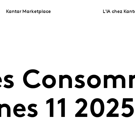
Kantar Marketplace
L'IA chez Kant
es Consom
nes 11 202