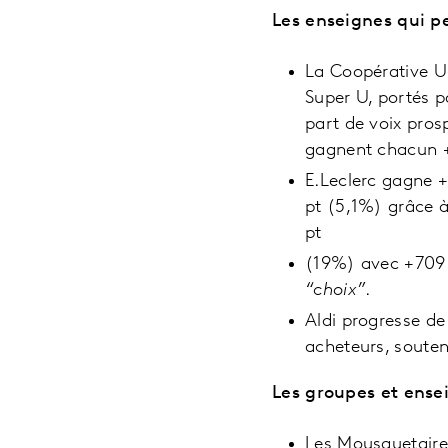
Les enseignes qui p
La Coopérative U 
Super U, portés p
part de voix pros
gagnent chacun +
E.Leclerc gagne +
pt (5,1%) grâce 
pt
(19%) avec +709 0
“choix”
.
Aldi progresse d
acheteurs, soute
Les groupes et ensei
Les Mousquetaires