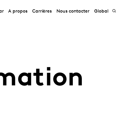
ar
A propos
Carrières
Nous contacter
Global
mation
5