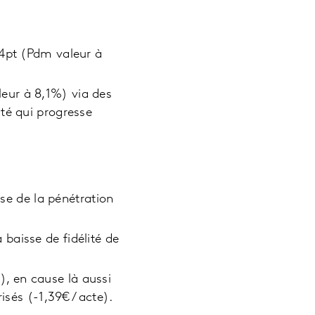
,4pt (Pdm valeur à
eur à 8,1%) via des
té qui progresse
e de la pénétration
baisse de fidélité de
, en cause là aussi
isés (-1,39€ / acte).