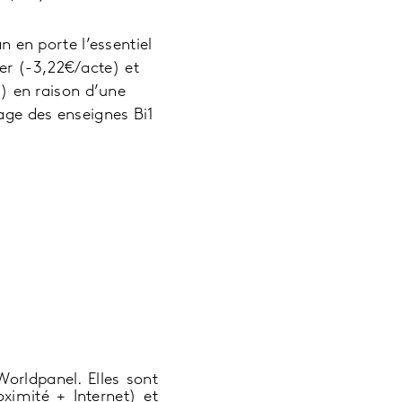
 en porte l’essentiel
ier (-3,22€/acte) et
) en raison d’une
sage des enseignes Bi1
orldpanel. Elles sont
ximité + Internet) et