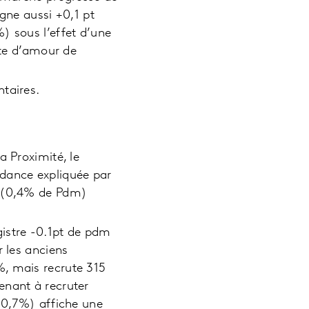
gne aussi +0,1 pt
) sous l’effet d’une
ote d’amour de
taires.
a Proximité, le
ndance expliquée par
o (0,4% de Pdm)
gistre -0.1pt de pdm
r les anciens
%, mais recrute 315
enant à recruter
 (0,7%) affiche une