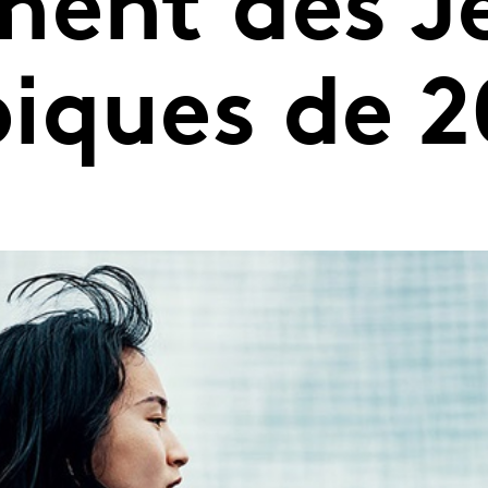
ment des J
iques de 