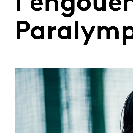
l'engoue
Paralymp