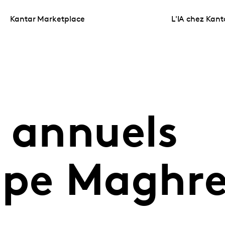
Kantar Marketplace
L'IA chez Kant
s annuels
ope Maghr