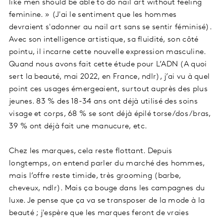
like men should be able to do nail art without feeling
feminine. » (J'ai le sentiment que les hommes
devraient s'adonner au nail art sans se sentir féminisé).
Avec son intelligence artistique, sa fluidité, son côté
pointu, il incarne cette nouvelle expression masculine.
Quand nous avons fait cette étude pour L’ADN (A quoi
sert la beauté, mai 2022, en France, ndlr), j’ai vu à quel
point ces usages émergeaient, surtout auprès des plus
jeunes. 83 % des 18-34 ans ont déjà utilisé des soins
visage et corps, 68 % se sont déjà épilé torse/dos/bras,
39 % ont déjà fait une manucure, etc.
Chez les marques, cela reste flottant. Depuis
longtemps, on entend parler du marché des hommes,
mais l’offre reste timide, très grooming (barbe,
cheveux, ndlr). Mais ça bouge dans les campagnes du
luxe. Je pense que ça va se transposer de la mode à la
beauté ; j'espère que les marques feront de vraies