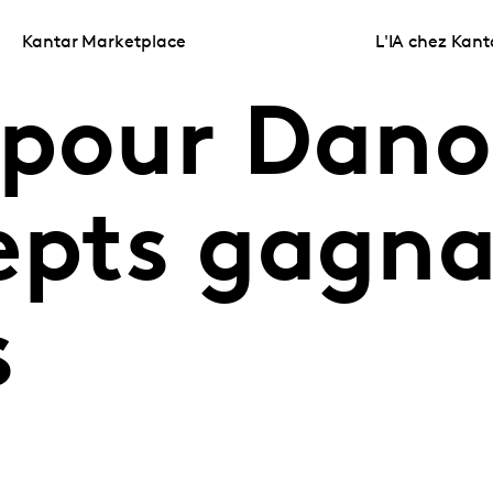
Kantar Marketplace
L'IA chez Kant
 pour Dan
epts gagna
s