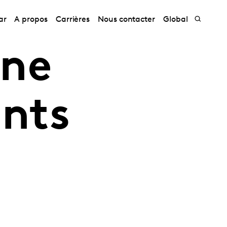
ar
A propos
Carrières
Nous contacter
Global
one
nts