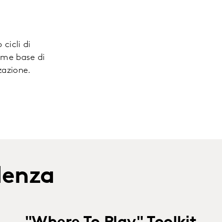
 cicli di
ome base di
zazione.
idenza