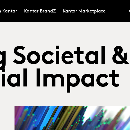
in Kantar
Kantar BrandZ
Kantar Marketplace
 Societal &
al Impact