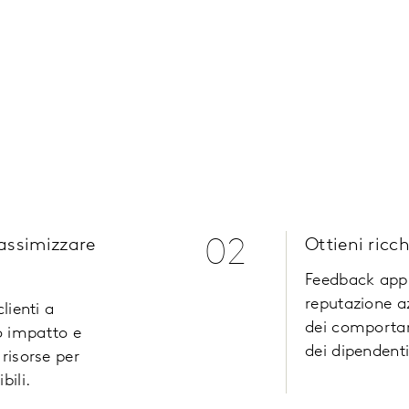
massimizzare
02
Ottieni ricc
Feedback appro
reputazione 
lienti a
dei comportam
o impatto e
dei dipendent
 risorse per
bili.