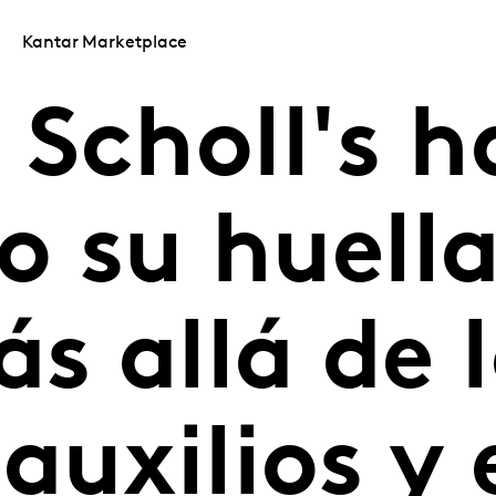
Kantar Marketplace
Scholl's h
o su huella
s allá de l
auxilios y 