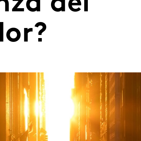
nza del
dor?