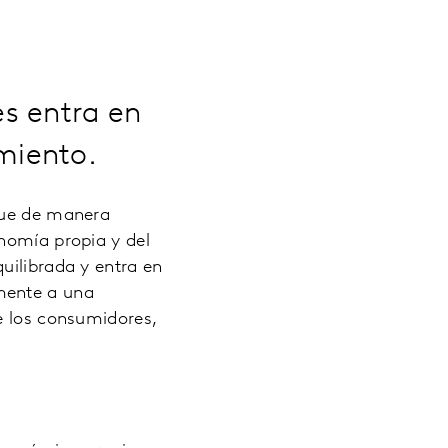
s entra en
miento.
 que de manera
onomía propia y del
uilibrada y entra en
mente a una
e los consumidores,