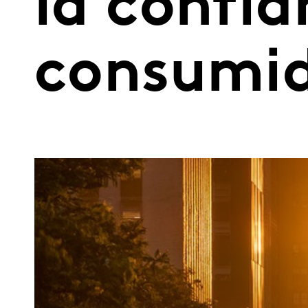
la confia
consumi