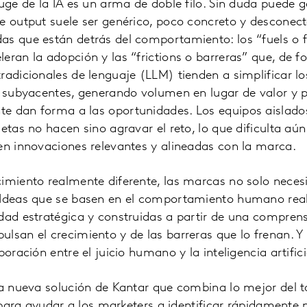
auge de la IA es un arma de doble filo. Sin duda puede
e output suele ser genérico, poco concreto y desconec
s que están detrás del comportamiento: los “fuels o f
eran la adopción y las “frictions o barreras” que, de fo
radicionales de lenguaje (LLM) tienden a simplificar l
s subyacentes, generando volumen en lugar de valor y 
e dan forma a las oportunidades. Los equipos aislados
letas no hacen sino agravar el reto, lo que dificulta aú
en innovaciones relevantes y alineadas con la marca.
imiento realmente diferente, las marcas no solo neces
 Ideas que se basen en el comportamiento humano real, 
dad estratégica y construidas a partir de una compren
lsan el crecimiento y de las barreras que lo frenan. Y 
boración entre el juicio humano y la inteligencia artifici
 la nueva solución de Kantar que combina lo mejor del 
al para ayudar a los marketers a identificar rápidamente