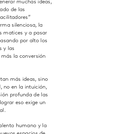
 generar muchas ideas,
tado de las
acilitadores”
rma silenciosa, la
os matices y a pasar
pasando por alto los
 y las
n más la conversión
itan más ideas, sino
no en la intuición,
sión profunda de las
lograr eso exige un
al.
talento humano y la
 nuevos espacios de