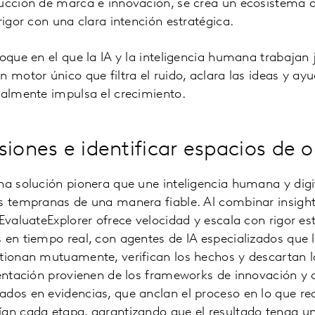
rucción de marca e innovación, se crea un ecosistema 
rigor con una clara intención estratégica.
foque en el que la IA y la inteligencia humana trabajan 
n motor único que filtra el ruido, aclara las ideas y ay
ealmente impulsa el crecimiento.
siones e identificar espacios de 
na solución pionera que une inteligencia humana y dig
s tempranas de una manera fiable. Al combinar insights
EvaluateExplorer ofrece velocidad y escala con rigor est
 en tiempo real, con agentes de IA especializados que l
tionan mutuamente, verifican los hechos y descartan l
ientación provienen de los frameworks de innovación y 
dos en evidencias, que anclan el proceso en lo que re
ían cada etapa, garantizando que el resultado tenga un