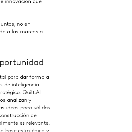
de innovación que
juntas; no en
uda a las marcas a
oportunidad
ital para dar forma a
 de inteligencia
ratégico. Quilt.AI
os analizan y
as ideas poco sólidas.
construcción de
almente es relevante.
a base estratégica y