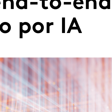
end-to-end
o por IA