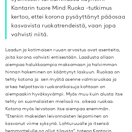
Kantarin tuore Mind Ruoka -tutkimus
kertoo, ettei korona pysäyttänyt pääosaa
kasvavista ruokatrendeistä, vaan jopa
vahvisti niitä.
Laadun ja kotimaisen ruuan arvostus ovat asenteita,
joita korona vahvisti entisestään. Laadusta ollaan
aiempaa halukkaampia maksamaan ja halvimman
hinnan hakeminen on kääntynyt laskuun. Ruokaa on
tehty kotona ja sen myötä asenne valmisruokaa ja
arkea helpottavia ruokaratkaisuja kohtaan on
aiempaakin hyväksyvämpi. Myös muu kuin alusta itse
tehty on suomalaisten mielissä ns. oikeaa ruokaa.
Kotona myös leivotaan itse aiempaa enemmän.
”Etenkin makeiden leivonnaisten leipominen on
kasvanut viime syksynä. Lohturuualle ja itsensä
hemmottelulle on ollut tilausta”, toteaa Kantarin