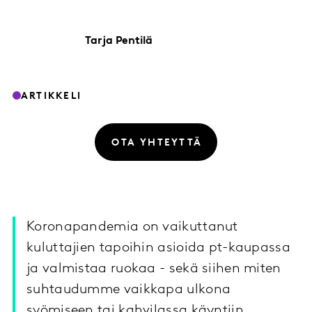
Tarja
Pentilä
ARTIKKELI
OTA YHTEYTTÄ
Koronapandemia on vaikuttanut
kuluttajien tapoihin asioida pt-kaupassa
ja valmistaa ruokaa - sekä siihen miten
suhtaudumme vaikkapa ulkona
syömiseen tai kahvilassa käyntiin.