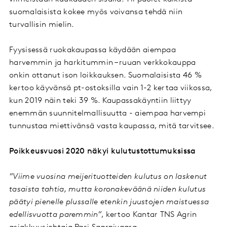
suomalaisista kokee myös voivansa tehdä niin
turvallisin mielin.
Fyysisessä ruokakaupassa käydään aiempaa
harvemmin ja harkitummin – ruuan verkkokauppa
onkin ottanut ison loikkauksen. Suomalaisista 46 %
kertoo käyvänsä pt-ostoksilla vain 1-2 kertaa viikossa,
kun 2019 näin teki 39 %. Kaupassakäyntiin liittyy
enemmän suunnitelmallisuutta - aiempaa harvempi
tunnustaa miettivänsä vasta kaupassa, mitä tarvitsee.
Poikkeusvuosi 2020 näkyi kulutustottumuksissa
”Viime vuosina meijerituotteiden kulutus on laskenut
tasaista tahtia, mutta koronakeväänä niiden kulutus
päätyi pienelle plussalle etenkin juustojen maistuessa
edellisvuotta paremmin”
, kertoo Kantar TNS Agrin