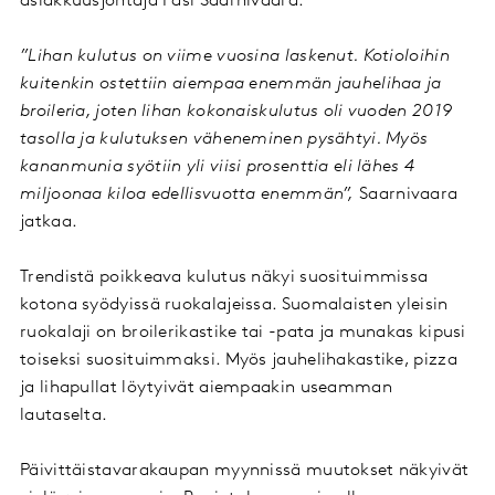
asiakkuusjohtaja Pasi Saarnivaara.
”Lihan kulutus on viime vuosina laskenut. Kotioloihin
kuitenkin ostettiin aiempaa enemmän jauhelihaa ja
broileria, joten lihan kokonaiskulutus oli vuoden 2019
tasolla ja kulutuksen väheneminen pysähtyi. Myös
kananmunia syötiin yli viisi prosenttia eli lähes 4
miljoonaa kiloa edellisvuotta enemmän”,
Saarnivaara
jatkaa.
Trendistä poikkeava kulutus näkyi suosituimmissa
kotona syödyissä ruokalajeissa. Suomalaisten yleisin
ruokalaji on broilerikastike tai -pata ja munakas kipusi
toiseksi suosituimmaksi. Myös jauhelihakastike, pizza
ja lihapullat löytyivät aiempaakin useamman
lautaselta.
Päivittäistavarakaupan myynnissä muutokset näkyivät