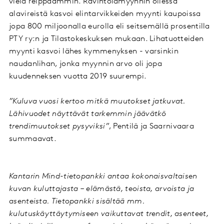
vielä reippaammin. Ravintolamyynnin ollessa
alavireistä kasvoi elintarvikkeiden myynti kaupoissa
jopa 800 miljoonalla eurolla eli seitsemällä prosentilla
PTY ry:n ja Tilastokeskuksen mukaan. Lihatuotteiden
myynti kasvoi lähes kymmenyksen - varsinkin
naudanlihan, jonka myynnin arvo oli jopa
kuudenneksen vuotta 2019 suurempi.
”Kuluva vuosi kertoo mitkä muutokset jatkuvat.
Lähivuodet näyttävät tarkemmin jäävätkö
trendimuutokset pysyviksi”
, Pentilä ja Saarnivaara
summaavat.
Kantarin Mind-tietopankki antaa kokonaisvaltaisen
kuvan kuluttajasta – elämästä, teoista, arvoista ja
asenteista. Tietopankki sisältää mm.
kulutuskäyttäytymiseen vaikuttavat trendit, asenteet,