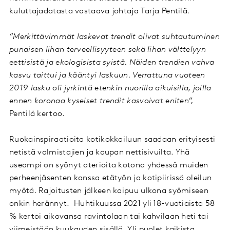
kuluttajadatasta vastaava johtaja Tarja Pentilä.
”Merkittävimmät laskevat trendit olivat suhtautuminen
punaisen lihan terveellisyyteen sekä lihan välttelyyn
eettisistä ja ekologisista syistä. Näiden trendien vahva
kasvu taittui ja kääntyi laskuun. Verrattuna vuoteen
2019 lasku oli jyrkintä etenkin nuorilla aikuisilla, joilla
ennen koronaa kyseiset trendit kasvoivat eniten”,
Pentilä kertoo.
Ruokainspiraatioita kotikokkailuun saadaan erityisesti
netistä valmistajien ja kaupan nettisivuilta. Yhä
useampi on syönyt aterioita kotona yhdessä muiden
perheenjäsenten kanssa etätyön ja kotipiirissä oleilun
myötä. Rajoitusten jälkeen kaipuu ulkona syömiseen
onkin herännyt. Huhtikuussa 2021 yli 18-vuotiaista 58
% kertoi aikovansa ravintolaan tai kahvilaan heti tai
viimeistään kuukauden sisällä. Yli puolet kaikista