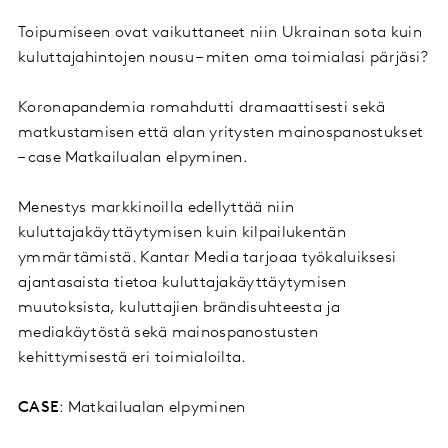
Toipumiseen ovat vaikuttaneet niin Ukrainan sota kuin
kuluttajahintojen nousu – miten oma toimialasi pärjäsi?
Koronapandemia romahdutti dramaattisesti sekä
matkustamisen että alan yritysten mainospanostukset
– case Matkailualan elpyminen.
Menestys markkinoilla edellyttää niin
kuluttajakäyttäytymisen kuin kilpailukentän
ymmärtämistä. Kantar Media tarjoaa työkaluiksesi
ajantasaista tietoa kuluttajakäyttäytymisen
muutoksista, kuluttajien brändisuhteesta ja
mediakäytöstä sekä mainospanostusten
kehittymisestä eri toimialoilta.
CASE
: Matkailualan elpyminen