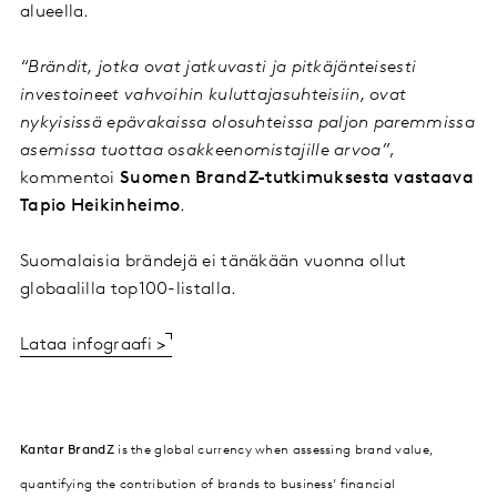
alueella.
“Brändit, jotka ovat jatkuvasti ja pitkäjänteisesti
investoineet vahvoihin kuluttajasuhteisiin, ovat
nykyisissä epävakaissa olosuhteissa paljon paremmissa
asemissa tuottaa osakkeenomistajille arvoa”
,
kommentoi
Suomen BrandZ-tutkimuksesta vastaava
Tapio Heikinheimo
.
Suomalaisia brändejä ei tänäkään vuonna ollut
globaalilla top100-listalla.
Lataa infograafi >
Kantar BrandZ
is the global currency when assessing brand value,
quantifying the contribution of brands to business’ financial