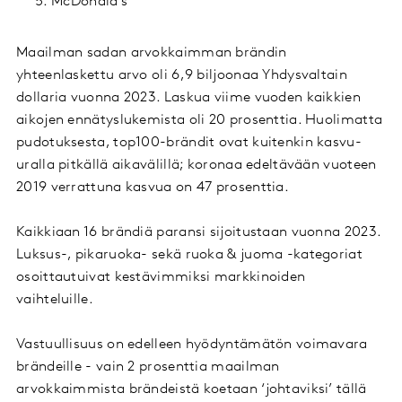
McDonald’s
Maailman sadan arvokkaimman brändin
yhteenlaskettu arvo oli 6,9 biljoonaa Yhdysvaltain
dollaria vuonna 2023. Laskua viime vuoden kaikkien
aikojen ennätyslukemista oli 20 prosenttia. Huolimatta
pudotuksesta, top100-brändit ovat kuitenkin kasvu-
uralla pitkällä aikavälillä; koronaa edeltävään vuoteen
2019 verrattuna kasvua on 47 prosenttia.
Kaikkiaan 16 brändiä paransi sijoitustaan vuonna 2023.
Luksus-, pikaruoka- sekä ruoka & juoma -kategoriat
osoittautuivat kestävimmiksi markkinoiden
vaihteluille.
Vastuullisuus on edelleen hyödyntämätön voimavara
brändeille - vain 2 prosenttia maailman
arvokkaimmista brändeistä koetaan ‘johtaviksi’ tällä