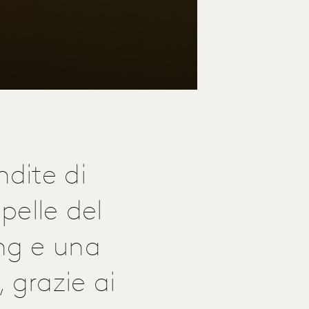
dite di
pelle del
ng e una
 grazie ai