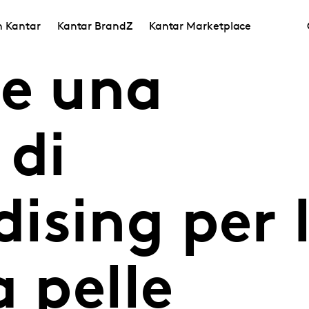
in Kantar
Kantar BrandZ
Kantar Marketplace
re una
 di
ising per 
a pelle