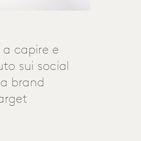
 a capire e
to sui social
la brand
target