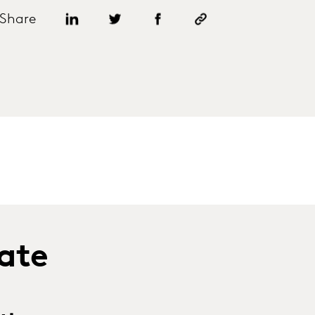
Share
late