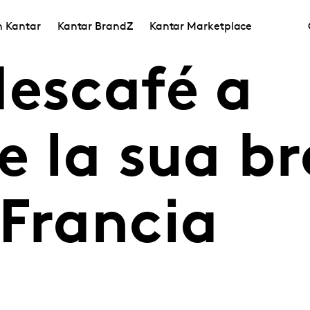
in Kantar
Kantar BrandZ
Kantar Marketplace
Nescafé a
e la sua b
 Francia