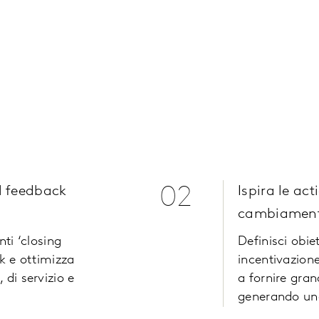
l feedback
02
Ispira le act
cambiament
nti ‘closing
Definisci obie
ck e ottimizza
incentivazion
 di servizio e
a fornire gran
generando una