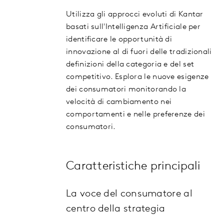
Utilizza
gli approcci evoluti
di
Kantar
basat
i
sull'I
ntelligenza Artificiale
per
identificare le opportunità di
innovazione al di fuori delle tradizionali
definizioni d
ella
categoria e de
l set
competitivo
. Esplo
r
a le nuove esigenze
dei consumatori monitorando la
velocità di cambiamento
n
ei
comportamenti e
n
elle preferenze dei
consumatori.
Caratteristiche principali
La voce del consumatore al
centro della strategia