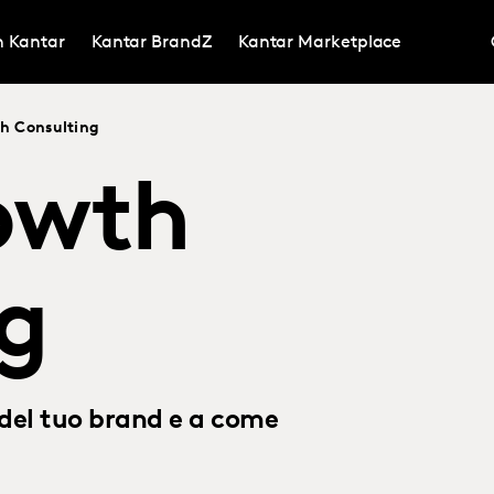
in Kantar
Kantar BrandZ
Kantar Marketplace
h Consulting
owth
g
e del tuo brand e a come