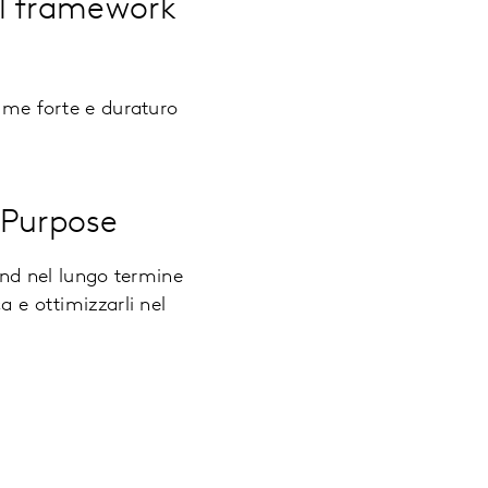
 il framework
ame forte e duraturo
 Purpose
and nel lungo termine
 e ottimizzarli nel