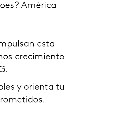
Does? América
 impulsan esta
emos crecimiento
G.
les y orienta tu
prometidos.