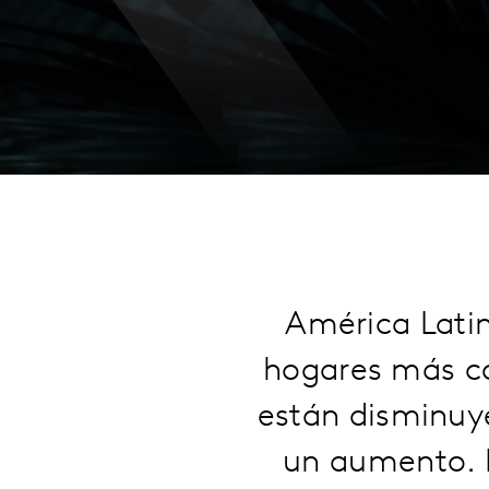
América Latin
hogares más co
están disminuy
un aumento. E