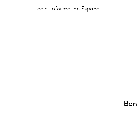
Lee el informe
e
n Español
Ben