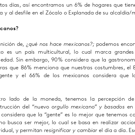
stos días, así encontramos un 6% de hogares que tien
a y al desfile en el Zócalo o Explanada de su alcaldía/
icanos?
nición de, ¿
qué nos hace mexicanos?;
podemos encont
o es un país multicultural, lo cual marca grandes
iedad. Sin embargo, 90% considera que la gastronom
tras que 86% menciona que nuestras costumbres, el 
a gente y el 66% de los mexicanos considera que l
otro lado de la moneda, tenemos la percepción d
trucción del “nuevo
orgullo mexicano” y basados
en 
 considera que la “gente” es lo mejor que tenemos c
no busca ser mejor, lo cual se basa en realizar acci
vidual, y permitan
resignificar y cambiar
el día a día. 