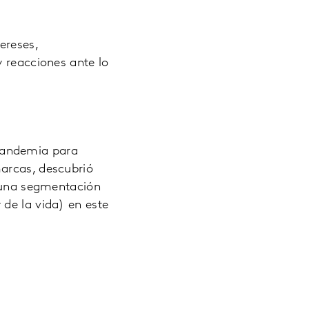
ereses,
y reacciones ante lo
pandemia para
marcas, descubrió
e una segmentación
de la vida) en este