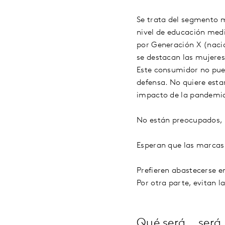
Se trata del segmento m
nivel de educación med
por Generación X (nacid
se destacan las mujere
Este consumidor no pued
defensa. No quiere esta
impacto de la pandemia
No están preocupados, n
Esperan que las marcas
Prefieren abastecerse e
Por otra parte, evitan 
Qué será… será 