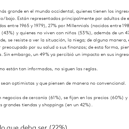
ás grande en el mundo occidental, quienes tienen los ingre
io/bajo. Están representados principalmente por adultos de 
os entre 1965 y 1979), 27% por Millennials (nacidos entre 198
s (43%) y quienes no viven con niños (53%), además de un 
e, se resiste a ver la situación, la niega; de alguna manera
r preocupado por su salud o sus finanzas; de esta forma, pien
. Sin embargo, un 49% ya percibió un impacto en sus ingres
o están tan informados, no siguen las reglas.
 sean optimistas y que piensen de manera no convencional.
n negocios de cercanía (61%), se fijan en los precios (60%) 
las grandes tiendas y shoppings (en un 42%).
lo que deba ser (22%)