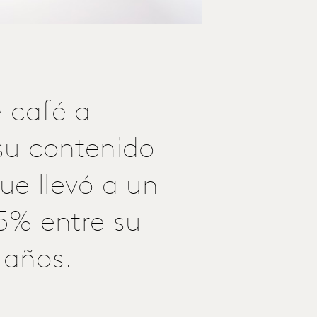
 café a
su contenido
que llevó a un
5% entre su
 años.