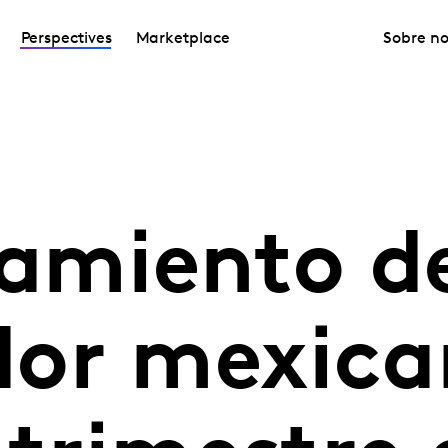
Perspectives
Marketplace
Sobre no
miento de
or mexica