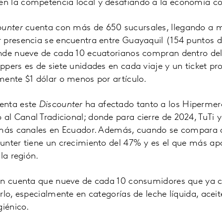
 la competencia local y desafiando a la economía con
ounter
cuenta con más de 650 sucursales, llegando a 
 presencia se encuentra entre Guayaquil (154 puntos d
nde nueve de cada 10 ecuatorianos compran dentro del
pers es de siete unidades en cada viaje y un ticket pr
mente $1 dólar o menos por artículo.
enta este
Discounter
ha afectado tanto a los Hipermer
l Canal Tradicional; donde para cierre de 2024, TuTi y
emás canales en Ecuador. Además, cuando se compara 
unter tiene un crecimiento del 47% y es el que más ap
la región.
en cuenta que nueve de cada 10 consumidores que ya 
rlo, especialmente en categorías de leche líquida, acei
giénico.