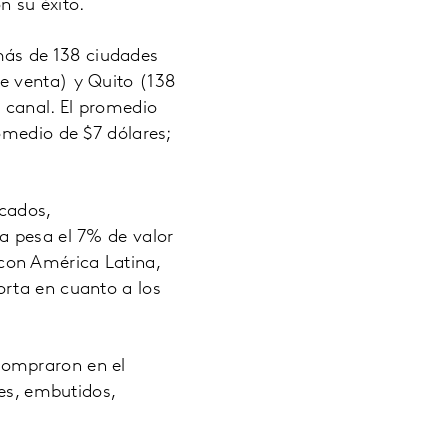
 su éxito.
más de 138 ciudades
e venta) y Quito (138
 canal. El promedio
omedio de $7 dólares;
cados,
a pesa el 7% de valor
con América Latina,
orta en cuanto a los
compraron en el
tes, embutidos,