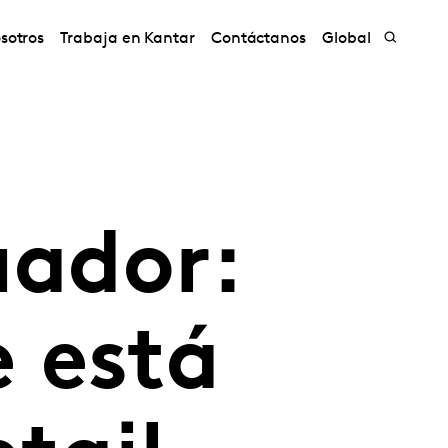
sotros
Trabaja en Kantar
Contáctanos
Global
uador:
 está