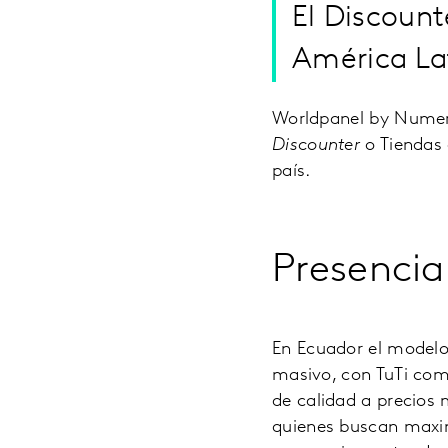
El Discoun
América La
Worldpanel by Numera
Discounter
o Tiendas 
país.
Presencia
En Ecuador el model
masivo, con TuTi como
de calidad a precios 
quienes buscan maximi