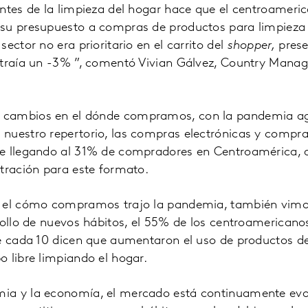
entes de la limpieza del hogar hace que el centroameri
su presupuesto a compras de productos para limpieza 
ector no era prioritario en el carrito del
shopper,
prese
ntraía un -3% ”, comentó Vivian Gálvez, Country Manag
 cambios en el dónde compramos, con la pandemia a
nuestro repertorio, las compras electrónicas y compras
e llegando al 31% de compradores en Centroamérica, 
tración para este formato.
n el cómo compramos trajo la pandemia, también vim
rollo de nuevos hábitos, el 55% de los centroamerican
de cada 10 dicen que aumentaron el uso de productos d
 libre limpiando el hogar.
ia y la economía, el mercado está continuamente evo