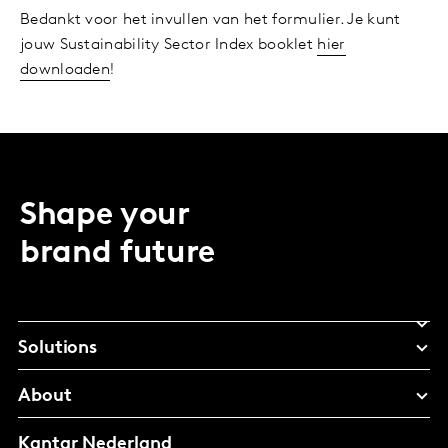
Bedankt voor het invullen van het formulier. Je kunt
jouw Sustainability Sector Index booklet
hier
downloaden
!
Shape your
brand future
Solutions
About
Kantar Nederland