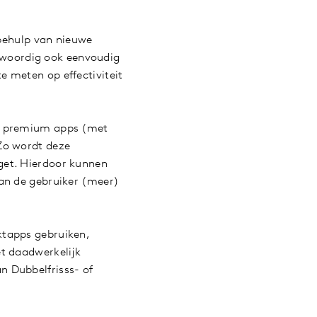
ehulp van nieuwe
enwoordig ook eenvoudig
 meten op effectiviteit
ia premium apps (met
Zo wordt deze
get. Hierdoor kunnen
van de gebruiker (meer)
ktapps gebruiken,
t daadwerkelijk
n Dubbelfrisss- of