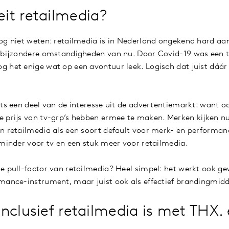
it retailmedia?
og niet weten: retailmedia is in Nederland ongekend hard aan
 bijzondere omstandigheden van nu. Door Covid-19 was een t
 het enige wat op een avontuur leek. Logisch dat juist dáár
hts een deel van de interesse uit de advertentiemarkt: want o
e prijs van tv-grp’s hebben ermee te maken. Merken kijken n
én retailmedia als een soort default voor merk- en perform
 minder voor tv en een stuk meer voor retailmedia.
e pull-factor van retailmedia? Heel simpel: het werkt ook ge
mance-instrument, maar juist ook als effectief brandingmidd
nclusief retailmedia is met THX.