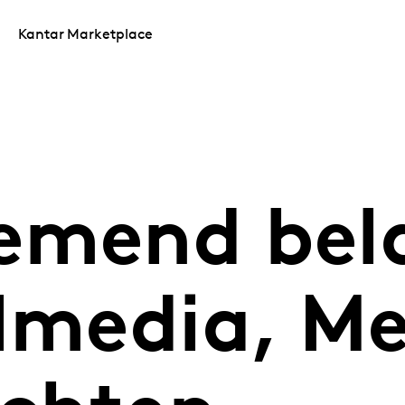
Kantar Marketplace
emend bel
ilmedia, M