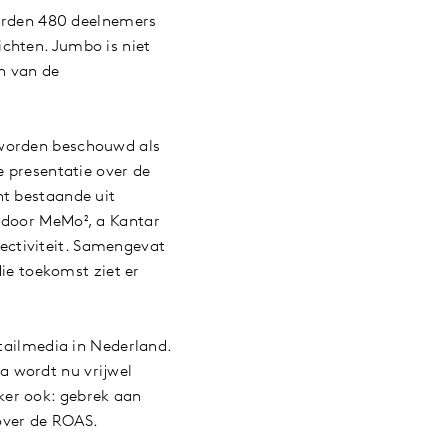
erden 480 deelnemers
chten. Jumbo is niet
n van de
 worden beschouwd als
e presentatie over de
ht bestaande uit
d door MeMo², a Kantar
ectiviteit. Samengevat
die toekomst ziet er
etailmedia in Nederland.
a wordt nu vrijwel
ker ook: gebrek aan
 over de ROAS.