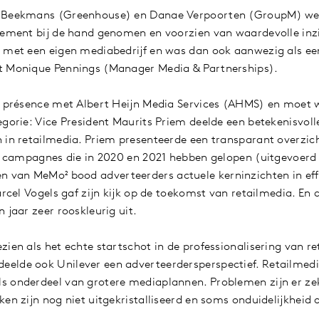
s Beekmans (Greenhouse) en Danae Verpoorten (GroupM) w
nement bij de hand genomen en voorzien van waardevolle inzi
g met een eigen mediabedrijf en was dan ook aanwezig als ee
t Monique Pennings (Manager Media & Partnerships).
de présence met Albert Heijn Media Services (AHMS) en moet
egorie: Vice President Maurits Priem deelde een betekenisvoll
 in retailmedia. Priem presenteerde een transparant overzic
an campagnes die in 2020 en 2021 hebben gelopen (uitgevoer
van MeMo² bood adverteerders actuele kerninzichten in eff
arcel Vogels gaf zijn kijk op de toekomst van retailmedia. En 
 jaar zeer rooskleurig uit.
zien als het echte startschot in de professionalisering van r
elde ook Unilever een adverteerdersperspectief. Retailmedi
s onderdeel van grotere mediaplannen. Problemen zijn er ze
ken zijn nog niet uitgekristalliseerd en soms onduidelijkheid