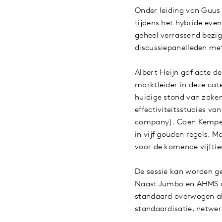
Onder leiding van Guu
tijdens het hybride eve
geheel verrassend bezi
discussiepanelleden me
Albert Heijn gaf acte 
marktleider in deze cat
huidige stand van zaken
effectiviteitsstudies v
company). Coen Kempen 
in vijf gouden regels. M
voor de komende vijftien
De sessie kan worden ge
Naast Jumbo en AHMS de
standaard overwogen al
standaardisatie, netwer