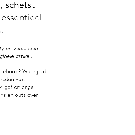
, schetst
essentieel
.
ty en verscheen
ginele artikel.
acebook? Wie zijn de
kheden van
pM gaf onlangs
ins en outs over