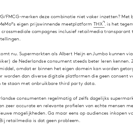
/FMCG-merken deze combinatie niet vaker inzetten? Met b
MeMo²'s eigen prijswinnende meetplatform
THX
. is het teg
crossmediale campagnes inclusief retailmedia transparant te
tellingen.
 komt nu. Supermarkten als Albert Heijn en Jumbo kunnen v
uiker) de Nederlandse consument steeds beter leren kennen. 
 middel, omdat er binnen het eigen domein kan worden getar
r worden dan diverse digitale platformen die geen consent 
te staan met onbruikbare third party data.
rlandse consumenten regelmatig of zelfs dagelijks supermar
an zeer accurate en relevante profielen van echte mensen me
nieuwe mogelijkheden. Ga maar eens op audiences inkopen va
Bij retailmedia is dat geen probleem.