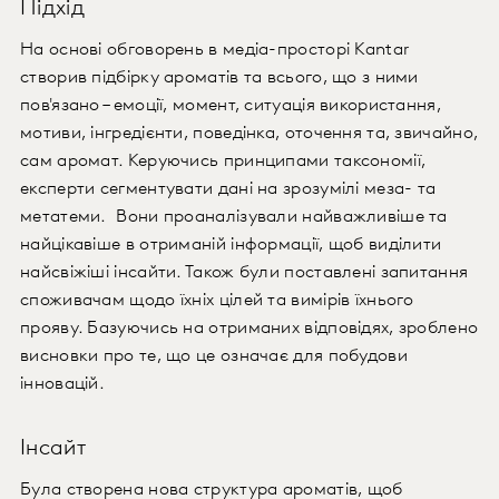
Підхід
На основі обговорень в медіа-просторі Kantar
створив підбірку ароматів та всього, що з ними
пов'язано – емоції, момент, ситуація використання,
мотиви, інгредієнти, поведінка, оточення та, звичайно,
сам аромат. Керуючись принципами таксономії,
експерти сегментувати дані на зрозумілі меза- та
метатеми. Вони проаналізували найважливіше та
найцікавіше в отриманій інформації, щоб виділити
найсвіжіші інсайти. Також були поставлені запитання
споживачам щодо їхніх цілей та вимірів їхнього
прояву. Базуючись на отриманих відповідях, зроблено
висновки про те, що це означає для побудови
інновацій.
Інсайт
Була створена нова структура ароматів, щоб