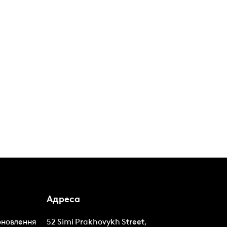
Адреса
оновлення
52 Simi Prakhovykh Street,