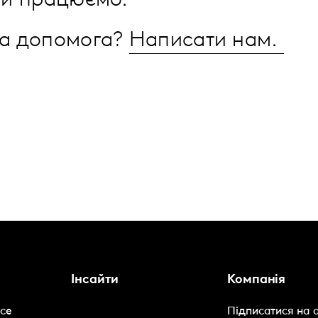
ми працюємо.
на допомога?
Написати нам.
Інсайти
Компанія
nce
Підписатися на 