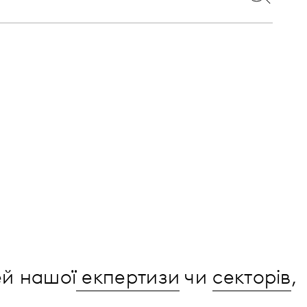
ей нашої
екпертизи
чи
секторів
,