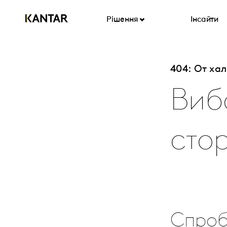
Рішення
Інсайти
404: От ха
Виб
стор