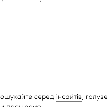
 пошукайте серед
інсайтів
, галуз