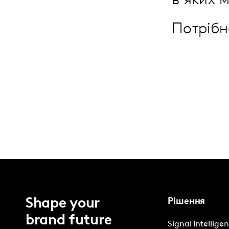
в яких 
Потріб
Shape your
Рішення
brand future
Signal Intellige