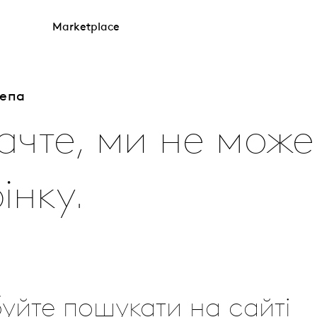
Marketplace
лепа
ачте, ми не мож
інку.