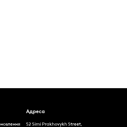
Адреса
оновлення
52 Simi Prakhovykh Street,