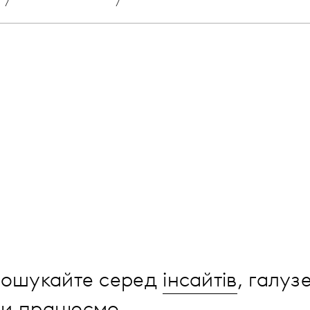
 пошукайте серед
інсайтів
, галуз