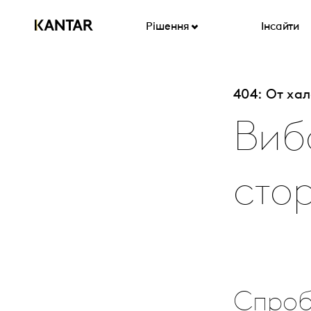
Рішення
Інсайти
404: От ха
Виб
стор