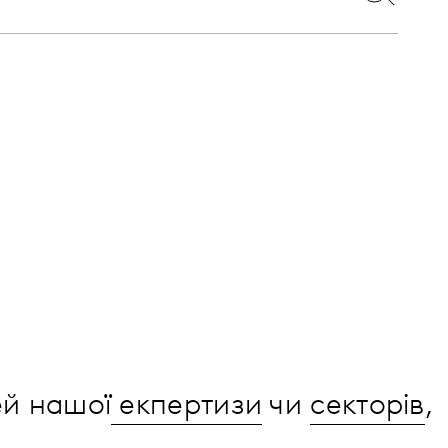
ей нашої
екпертизи
чи
секторів
,