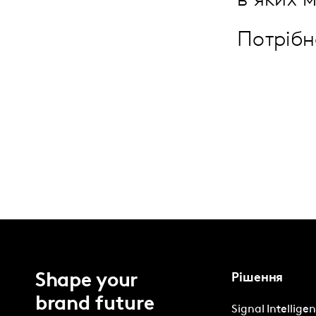
в яких 
Потріб
Shape your
Рішення
brand future
Signal Intellige