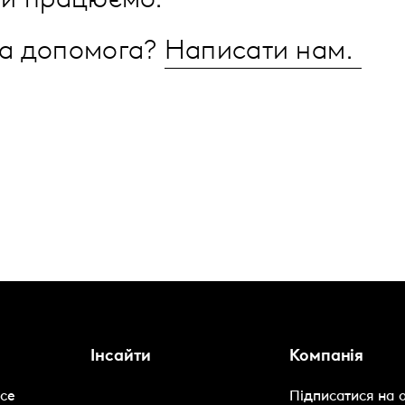
ми працюємо.
на допомога?
Написати нам.
Інсайти
Компанія
nce
Підписатися на 