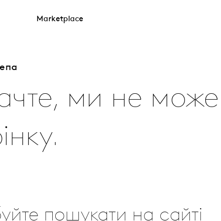
Marketplace
лепа
ачте, ми не мож
інку.