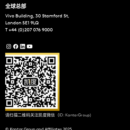
全球总部
Vivo Building, 30 Stamford St,
London
SE1 9LQ
T
+44 (0)207 076 9000
请扫描二维码关注凯度微信（ID: KantarGroup)
© Kantar Group and Affiliates 2025