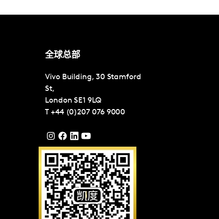
全球总部
Vivo Building, 30 Stamford
St,
London
SE1 9LQ
T
+44 (0)207 076 9000