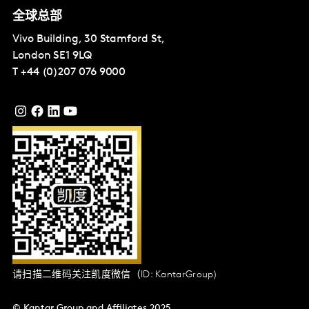
全球总部
Vivo Building, 30 Stamford St,
London
SE1 9LQ
T
+44 (0)207 076 9000
请扫描二维码关注凯度微信（ID: KantarGroup)
© Kantar Group and Affiliates 2025