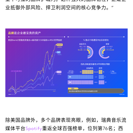
业抵御外部风险、捍卫利润空间的核心竞争力。”
除美国品牌外，多个品牌表现亮眼，例如，瑞典音乐流
媒体平台
Spotify
重返全球百强榜单，位列第
76
名；西