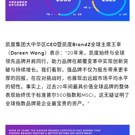
凯度集团大中华区
CEO
暨凯度
BrandZ
全球主席王幸
（
Doreen Wang
）表示
：“
20
年来，凯度始终与全球
领先品牌并肩同行，助力品牌在颠覆变革中实现创新突
破与持续增长。我们看到，强品牌不仅为股东带来更丰
厚的回报，在应对挑战时，也展现出远超市场平均水平
的韧性。事实上，过去
20
年间最具价值全球品牌的整体
表现始终优于标准普尔
500
指数和
MSCI
，这无疑证明了
全球指数品牌是企业最宝贵的资产。”