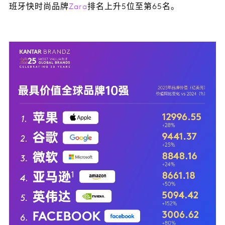
班牙快时尚品牌
Zara
排名上升
5
位至第
65
名。