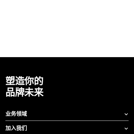
塑造你的
品牌未来
业务领域
加入我们