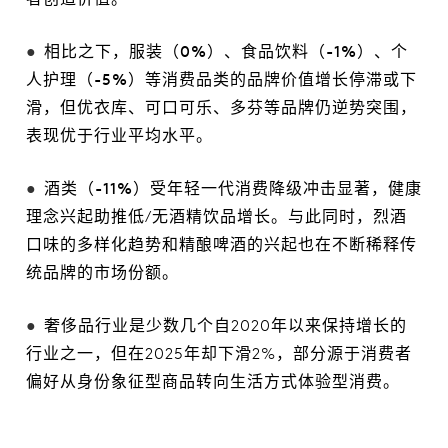
者创造价值。
●
相比之下，
服装（
0%
）、食品饮料（
-1%
）
、
个
人护理（
-5%
）
等消费品类的品牌价值增长停滞或下
滑，但优衣库、可口可乐、多芬等品牌仍逆势突围，
表现优于行业
平均水平。
●
酒类（
-11%
）
受年轻一代消费降级冲击显著，健康
理念兴起助推低
/
无酒精饮品增长。与此同时，烈酒
口味的多样化趋势和精酿啤酒的兴起也在不断稀释传
统品牌的市场份额。
●
奢侈品行业
是少数几个自
2020
年以来保持增长的
行业之一，但在
2025
年却下滑
2%
，部分源于消费者
偏好从身份象征型商品转向生活方式体验型消费。