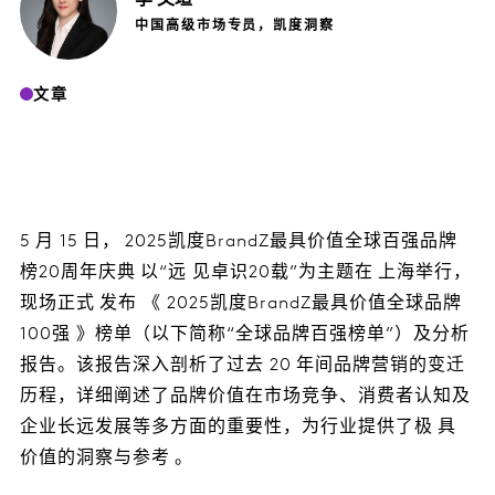
中国高级市场专员，凯度洞察
文章
5
月
15
日，
2025凯度BrandZ最具价值全球百强品牌
榜20周年庆典
以“远
见卓识20载”为主题在
上海举行，
现场正式
发布
《 2025凯度BrandZ最具价值全球品牌
100强 》榜单（以下简称“全球品牌百强榜单”）及分析
报告。该报告深入剖析了过去
20
年间品牌营销的变迁
历程，详细阐述了品牌价值在市场竞争、消费者认知及
企业长远发展等多方面的重要性，为行业提供了极
具
价值的洞察与参考
。