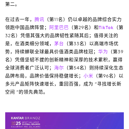
第二。
在过去一年，
腾讯
（第
11
名）仍以卓越的品牌综合实力
领跑中国品牌阵营；
阿里巴巴
（第
29
名）和
TikTok
（第
32
名）凭借其强大的品牌韧性紧随其后；值得关注的
是，在酒类细分领域，
茅台
（第
33
名）以高端市场优
势，持续蝉联全球最具价值酒类品牌桂冠；
华为
（第
39
名）
凭借
坚韧不拔的创新精神和深厚的技术累
积，赢得
全
球消费者广泛认可；
海尔
（第
54
名）则持续深化生态
品牌布局，品牌价值保持稳健增长；
小米
（第96名）以
多元产品矩阵快速增长，重回百强，
成为 “寻找增长新
空间 ”的领先典范。