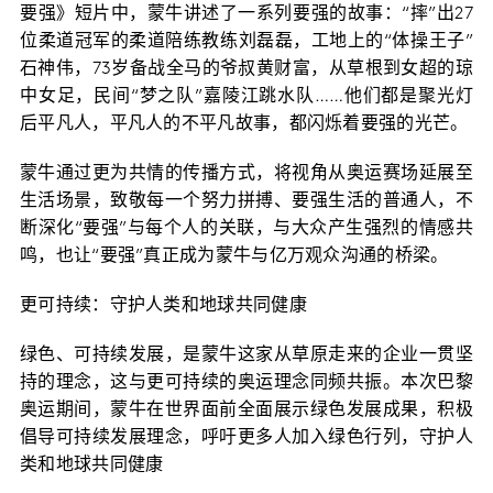
要强》短片中，蒙牛讲述了一系列要强的故事：“摔”出27
位柔道冠军的柔道陪练教练刘磊磊，工地上的“体操王子”
石神伟，73岁备战全马的爷叔黄财富，从草根到女超的琼
中女足，民间“梦之队”嘉陵江跳水队……他们都是聚光灯
后平凡人，平凡人的不平凡故事，都闪烁着要强的光芒。
蒙牛通过更为共情的传播方式，将视角从奥运赛场延展至
生活场景，致敬每一个努力拼搏、要强生活的普通人，不
断深化“要强”与每个人的关联，与大众产生强烈的情感共
鸣，也让“要强”真正成为蒙牛与亿万观众沟通的桥梁。
更可持续：守护人类和地球共同健康
绿色、可持续发展，是蒙牛这家从草原走来的企业一贯坚
持的理念，这与更可持续的奥运理念同频共振。本次巴黎
奥运期间，蒙牛在世界面前全面展示绿色发展成果，积极
倡导可持续发展理念，呼吁更多人加入绿色行列，守护人
类和地球共同健康