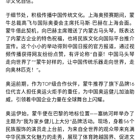
华文化自信。
于细节处，积极传播中国传统文化。上海奥预赛期间，蒙
牛总裁高飞与国际奥委会主席托马斯·巴赫在上海会面。
蒙牛借此契机，向巴赫主席赠送了内蒙古马头琴，既表达
了内蒙古企业的特色祝福，也将民族文化向国际平台推介
宣传。这个小小的举动得到中国日报的官方报道，通过视
频传播获得网友纷纷点赞，有评论称“自豪！中国马头琴
走向世界了”“蒙牛好样的，让中国传统乐器走向世界，走
向奥林匹克！”。
奥运前期，作为TOP级合作伙伴，蒙牛推荐了旗下品牌16
位代言人担任奥运火炬手的重任，为中国奥运健儿加油助
威，引领着中国企业力量在全球舞台上闪耀。
奥运伊始，蒙牛便在巴黎的地标位置——塞纳河畔举办了
主题为“我为家乡健儿上大分”品牌活动。现场，身着56个
民族服饰的演员走上台前，为来自全世界的观众带来充满
中华民族文化魅力的走秀，展现了体育跨越国界、促进文