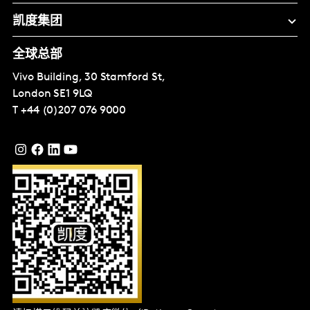
凯度集团
全球总部
Vivo Building, 30 Stamford St,
London
SE1 9LQ
T
+44 (0)207 076 9000