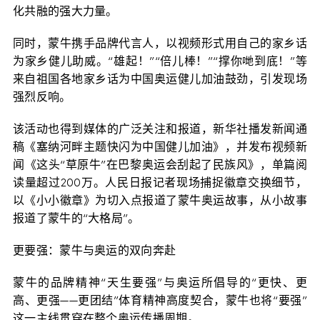
化共融的强大力量。
同时，蒙牛携手品牌代言人，以视频形式用自己的家乡话
为家乡健儿助威。“雄起！”“倍儿棒！”“撑你哋到底！”等
来自祖国各地家乡话为中国奥运健儿加油鼓劲，引发现场
强烈反响。
该活动也得到媒体的广泛关注和报道，新华社播发新闻通
稿《塞纳河畔主题快闪为中国健儿加油》，并发布视频新
闻《这头“草原牛”在巴黎奥运会刮起了民族风》，单篇阅
读量超过200万。人民日报记者现场捕捉徽章交换细节，
以《小小徽章》为切入点报道了蒙牛奥运故事，从小故事
报道了蒙牛的“大格局”。
更要强：蒙牛与奥运的双向奔赴
蒙牛的品牌精神“天生要强”与奥运所倡导的“更快、更
高、更强——更团结”体育精神高度契合，蒙牛也将“要强”
这一主线贯穿在整个奥运传播周期。