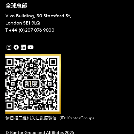
全球总部
Vivo Building, 30 Stamford St,
London
SE1 9LQ
T
+44 (0)207 076 9000
请扫描二维码关注凯度微信（ID: KantarGroup)
© Kantar Group and Affiliates 2025