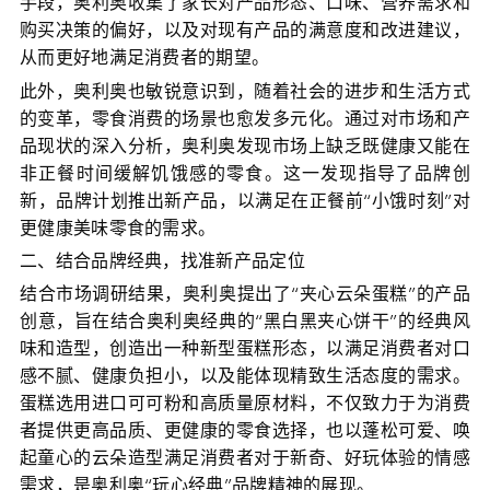
手段，奥利奥收集了家长对产品形态、口味、营养需求和
购买决策的偏好，以及对现有产品的满意度和改进建议，
从而更好地满足消费者的期望。
此外，奥利奥也敏锐意识到，随着社会的进步和生活方式
的变革，零食消费的场景也愈发多元化。通过对市场和产
品现状的深入分析，奥利奥发现市场上缺乏既健康又能在
非正餐时间缓解饥饿感的零食。这一发现指导了品牌创
新，品牌计划推出新产品，以满足在正餐前“小饿时刻”对
更健康美味零食的需求。
二、结合品牌经典，找准新产品定位
结合市场调研结果，奥利奥提出了“夹心云朵蛋糕”的产品
创意，旨在结合奥利奥经典的“黑白黑夹心饼干”的经典风
味和造型，创造出一种新型蛋糕形态，以满足消费者对口
感不腻、健康负担小，以及能体现精致生活态度的需求。
蛋糕选用进口可可粉和高质量原材料，不仅致力于为消费
者提供更高品质、更健康的零食选择，也以蓬松可爱、唤
起童心的云朵造型满足消费者对于新奇、好玩体验的情感
需求，是奥利奥“玩心经典”品牌精神的展现。