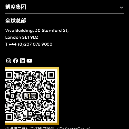
凯度集团
全球总部
Vivo Building, 30 Stamford St,
London
SE1 9LQ
T
+44 (0)207 076 9000