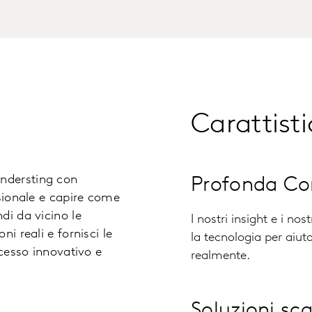
Carattisti
ndersting con
Profonda C
isionale e capire come
di da vicino le
I nostri insight e i no
i reali e fornisci le
la tecnologia per aiu
ocesso innovativo e
realmente
.
Soluzioni sca