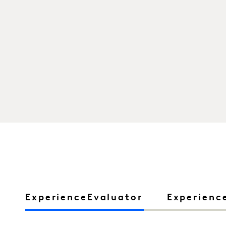
ExperienceEvaluator
Experienc