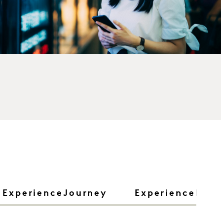
ExperienceJourney
ExperienceDia