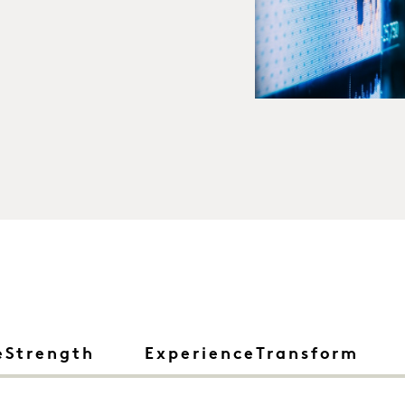
eStrength
ExperienceTransform