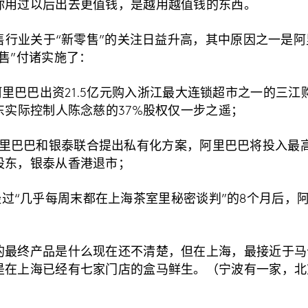
你用过以后出去更值钱，是越用越值钱的东西。
零售行业关于“新零售”的关注日益升高，其中原因之一是
售”付诸实施了：
18日，阿里巴巴出资21.5亿元购入浙江最大连锁超市之一的三
东实际控制人陈念慈的37%股权仅一步之遥；
0日，阿里巴巴和银泰联合提出私有化方案，阿里巴巴将投入最高
股东，银泰从香港退市；
0日，经过“几乎每周末都在上海茶室里秘密谈判”的8个月后
。
的最终产品是什么现在还不清楚，但在上海，最接近于马
是在上海已经有七家门店的盒马鲜生。（宁波有一家，北