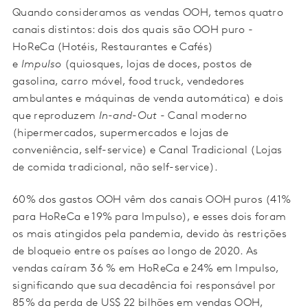
Quando consideramos as vendas OOH, temos quatro
canais distintos: dois dos quais são OOH puro -
HoReCa (Hotéis, Restaurantes e Cafés)
e
Impulso
(quiosques, lojas de doces, postos de
gasolina, carro móvel, food truck, vendedores
ambulantes e máquinas de venda automática) e dois
que reproduzem
In-and-Out
- Canal moderno
(hipermercados, supermercados e lojas de
conveniência, self-service) e Canal Tradicional (Lojas
de comida tradicional, não self-service).
60% dos gastos OOH vêm dos canais OOH puros (41%
para HoReCa e 19% para Impulso), e esses dois foram
os mais atingidos pela pandemia, devido às restrições
de bloqueio entre os países ao longo de 2020. As
vendas caíram 36 % em HoReCa e 24% em Impulso,
significando que sua decadência foi responsável por
85% da perda de US$ 22 bilhões em vendas OOH,