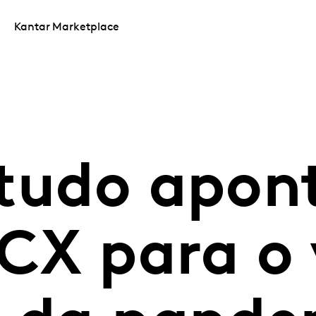
Kantar Marketplace
studo apon
 CX para o