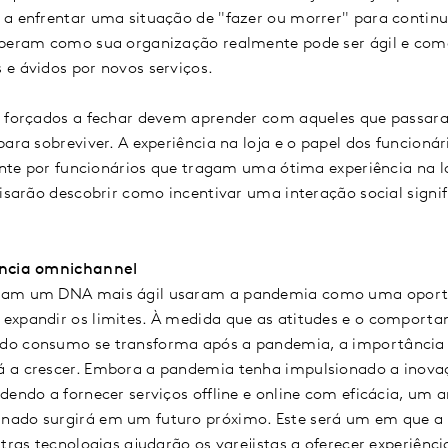
a enfrentar uma situação de "fazer ou morrer" para continua
eberam como sua organização realmente pode ser ágil e como
 e ávidos por novos serviços.
m forçados a fechar devem aprender com aqueles que passara
para sobreviver. A experiência na loja e o papel dos funcioná
iente por funcionários que tragam uma ótima experiência na 
cisarão descobrir como incentivar uma interação social signi
ência omnichannel
gam um DNA mais ágil usaram a pandemia como uma oportu
expandir os limites. À medida que as atitudes e o compor
do consumo se transforma após a pandemia, a importância 
 a crescer. Embora a pandemia tenha impulsionado a inovaç
dendo a fornecer serviços offline e online com eficácia, u
nado surgirá em um futuro próximo. Este será um em que a
utras tecnologias ajudarão os varejistas a oferecer experiênc