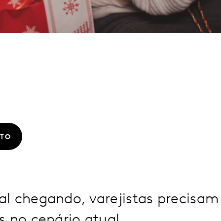
ATO
l chegando, varejistas precisa
s no cenário atual