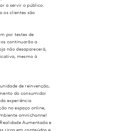
r a servir o público.
 os clientes são
m por testes de
rios continuarão a
loja não desaparecerá,
ficativa, mesmo à
nidade de reinvenção,
tamento do consumidor
da experiência
ão no espaço online,
m ambiente omnichannel
 Realidade Aumentada e
ias ricas em conteúdos e