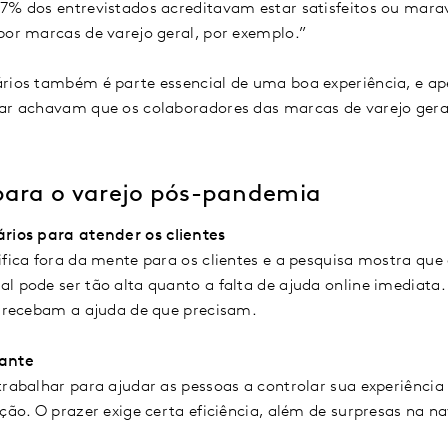
17% dos entrevistados acreditavam estar satisfeitos ou mar
por marcas de varejo geral, por exemplo.”
ários também é parte essencial de uma boa experiência, e a
tar achavam que os colaboradores das marcas de varejo ger
 para o varejo pós-pandemia
rios para atender os clientes
ifica fora da mente para os clientes e a pesquisa mostra que
l pode ser tão alta quanto a falta de ajuda online imediata
s recebam a ajuda de que precisam.
tante
trabalhar para ajudar as pessoas a controlar sua experiênc
ação. O prazer exige certa eficiência, além de surpresas na 