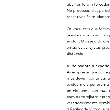
abertas foram forçados 
No processo, eles perc
receptivos às mudanças
Os varejistas que fora
resistência e inovaram 
evoluir. O desejo do cl
então os varejistas pre
distância.
6.
Reinvente a experi
As empresas que carre
mas devem continuar a 
evoluem e o panorama 
omnichannel continuará
com os varejistas apren
verdadeiramente combi
a Realidade Virtual e o