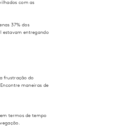
avilhados com as
penas 37% dos
al estavam entregando
 a frustração do
. Encontre maneiras de
ia em termos de tempo
navegação.