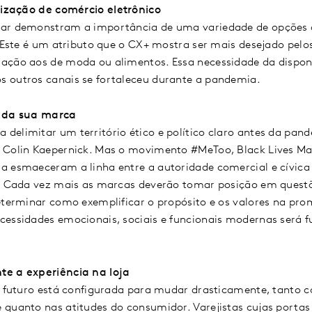
lização de comércio eletrônico
tar demonstram a importância de uma variedade de opções
. Este é um atributo que o CX+ mostra ser mais desejado pel
ação aos de moda ou alimentos. Essa necessidade da dispon
 outros canais se fortaleceu durante a pandemia.
a da sua marca
delimitar um território ético e político claro antes da p
 Colin Kaepernick. Mas o movimento #MeToo, Black Lives Mat
a esmaeceram a linha entre a autoridade comercial e cívica 
o. Cada vez mais as marcas deverão tomar posição em questõ
Determinar como exemplificar o propósito e os valores na p
cessidades emocionais, sociais e funcionais modernas será 
e a experiência na loja
do futuro está configurada para mudar drasticamente, tanto 
 quanto nas atitudes do consumidor. Varejistas cujas port