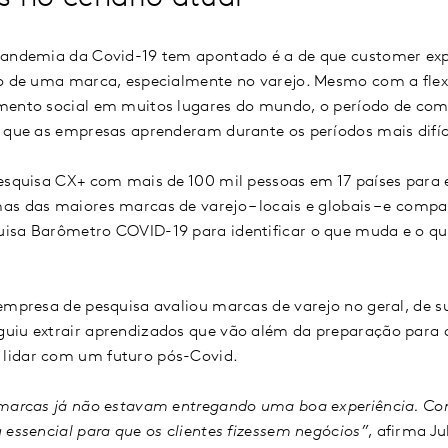
pandemia da Covid-19 tem apontado é a de que customer exp
so de uma marca, especialmente no varejo. Mesmo com a flex
mento social em muitos lugares do mundo, o período de com
 que as empresas aprenderam durante os períodos mais difíce
pesquisa CX+ com mais de 100 mil pessoas em 17 países para 
s das maiores marcas de varejo – locais e globais – e compa
isa Barômetro COVID-19 para identificar o que muda e o qu
 empresa de pesquisa avaliou marcas de varejo no geral, de 
uiu extrair aprendizados que vão além da preparação para 
lidar com um futuro pós-Covid.
 marcas já não estavam entregando uma boa experiência. C
 essencial para que os clientes fizessem negócios”
, afirma Ju