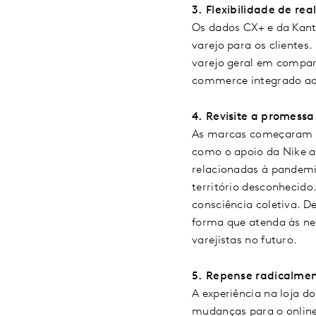
3.
Flexibilidade de rea
Os dados CX+ e da Kan
varejo para os clientes
varejo geral em compar
commerce integrado aos
4.
Revisite a promess
As marcas começaram a 
como o apoio da Nike a
relacionadas à pandemi
território desconhecid
consciência coletiva. 
forma que atenda às ne
varejistas no futuro.
5.
Repense radicalment
A experiência na loja 
mudanças para o online