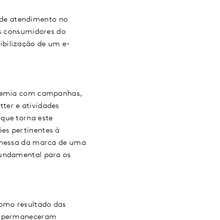
 de atendimento no
os consumidores do
ibilização de um e-
andemia com campanhas,
ter e atividades
que torna este
es pertinentes à
romessa da marca de uma
fundamental para os
como resultado das
as permaneceram