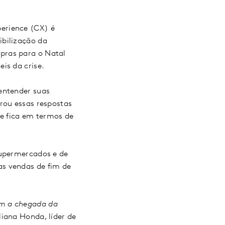
erience (CX) é
ibilização da
pras para o Natal
is da crise.
entender suas
rou essas respostas
e fica em termos de
supermercados e de
as vendas de fim de
om a chegada da
liana Honda, líder de