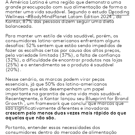
A América Latina é uma região que demonstra uma
grande preocupação com sua alimentação de forma a
manter uma vida saudável. Segundo o estudo
Decoding
Wellness –#BodyMindPlanet Latam Edition 2024
, da
Kantar, 87% das pessoas dizem seguir uma dieta
balanceada.
Para manter um estilo de vida saudável, porém, os
consumidores latino-americanos enfrentam alguns
desafios: 52% sentem que estão sendo impedidos de
fazer as escolhas certas por causa dos altos preços,
pela variedade limitada (37%), a falta de confiança
(32%), a dificuldade de encontrar produtos nas lojas
(25%) e o entendimento se o produto é saudável
(20%).
Nesse cenário, as marcas podem virar peças
essenciais, já que 50% dos latino-americanos
acreditam que elas desempenham um papel
importante na garantia de uma vida mais saudável.
Recentemente, a Kantar lançou seu
Blueprint for Brand
Growth
, um framework que conclui que marcas que
são significativamente diferentes e inovadoras
crescem pelo menos duas vezes mais rápido do que
aquelas que não são.
Portanto, entender essas necessidades dos
consumidores dentro do mercado de alimentação