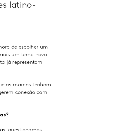
s latino-
 hora de escolher um
 é mais um tema novo
ta já representam
que as marcas tenham
 gerem conexão com
das?
tas, questionamos