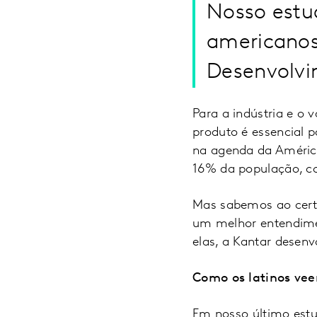
Nosso estu
americanos
Desenvolvi
Para a indústria e o
produto é essencial 
na agenda da Améric
16% da população, c
Mas sabemos ao certo
um melhor entendime
elas, a Kantar desen
Como os latinos vee
Em nosso último estu