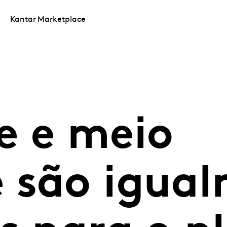
Kantar Marketplace
e e meio
 são igua